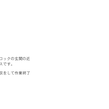
ロックの玄関の近
スです。
収をして作業終了